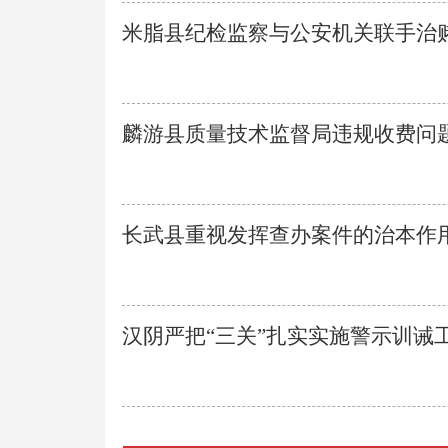
米脂县纪检监察与公安机关联手治赌有
麟游县质量技术监督局违规收费问题被
长武县重视发挥查办案件的治本作用 .
汉阴严把“三关”扎实实施警示训诫工作 