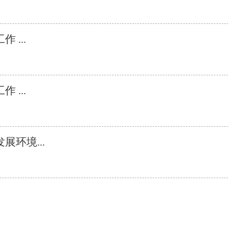
...
...
环境...