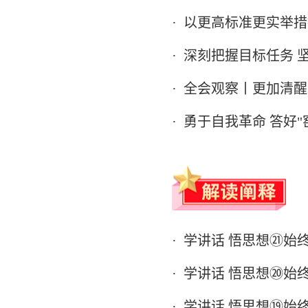
·
以更高标准更实举措
·
深刻把握目标任务 
·
全会观察丨更加清醒
·
勇于自我革命 答好
·
学讲话 悟思想㉑始
·
学讲话 悟思想⑳始
·
学讲话 悟思想⑲始