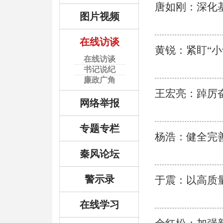
唐如刚：深化
图片视频
在线访谈
黄锐：紧盯“小
在线访谈
书记说纪
廉政广角
王宏亮：踔厉
网络举报
专题专栏
杨浩：健全完
秦风论坛
警示录
于震：以高质
在线学习