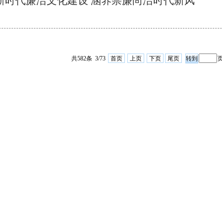
新时代廉洁文化建设 涵养崇廉尚洁时代新风
共582条 3/73
首页
上页
下页
尾页