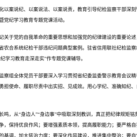
化以案说纪、以案说法、以案说责，教育引导纪检监察干部深刻
暨党纪学习教育专题党课活动。
记关于党的自我革命的重要思想和加强党的纪律建设的重要论述
省农合系统纪检干部违纪问题典型案例。驻省信用联社纪检监察
党纪学习教育走深走实”作专题党课辅导。
监察组全体党员干部要深入学习贯彻省纪委监委警示教育会议精
勇担使命、履职尽责中出实招、见成效。用心学纪、准确知纪、
长鸣，从“身边人”“身边事”中吸取深刻教训，真正把纪律规矩
争，保持优良作风；要增强素质本领，提高履职能力；要严格自
的基调，加大惩治力度；要深化作风建设，推进集中整治；要自