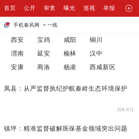
首页
公开
审查
曝光
巡视
举报
手机秦风网
>
一线
西安
宝鸡
咸阳
铜川
渭南
延安
榆林
汉中
安康
商洛
杨凌
西咸新区
凤县：从严监督执纪护航秦岭生态环境保护
[08-07]
镇坪：精准监督破解医保基金领域突出问题