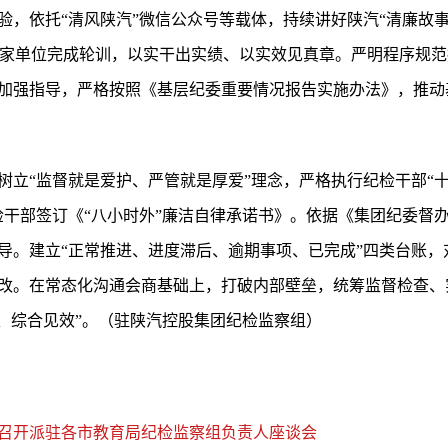
，依托“清风陕汽”微信公众号等载体，持续讲好陕汽“清廉故事”
指导3家单位完成轮训，以实干出实绩、以实效见真章。严明程序规
加强指导，严格按照《基层纪委重要情况报告实施办法》，推动
立“监督就是爱护、严管就是厚爱”理念，严格执行纪检干部“十严
纪检干部签订《“八小时外”廉洁自律承诺书》。依据《集团纪委督
导。建立“正常推进、进度滞后、逾期事项、已完成”四类台账，
改。在常态化沟通会商基础上，打破内部壁垒，统筹监督检查、
力、综合见效”。（驻陕汽控股集团纪检监察组）
召开派驻各市教育局纪检监察组负责人座谈会