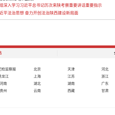
组深入学习习近平总书记历次来陕考察重要讲话重要指示
近平法治思想 奋力开创法治陕西建设新局面
站
纪检监察报
北京
天津
河北
黑龙江
上海
江苏
浙江
河南
湖北
湖南
广东
贵州
云南
西藏
甘肃