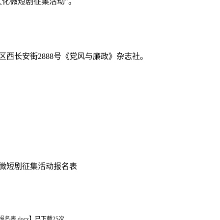
文化微短剧征集活动”。
西长安街2888号《党风与廉政》杂志社。
化微短剧征集活动报名表
表.docx
】已下载
25
次