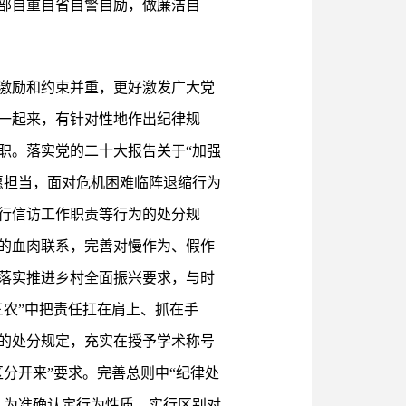
部自重自省自警自励，做廉洁自
激励和约束并重，更好激发广大党
一起来，有针对性地作出纪律规
职。落实党的二十大报告关于“加强
愿担当，面对危机困难临阵退缩行为
行信访工作职责等行为的处分规
的血肉联系，完善对慢作为、假作
落实推进乡村全面振兴要求，与时
农”中把责任扛在肩上、抓在手
的处分规定，充实在授予学术称号
分开来”要求。完善总则中“纪律处
，为准确认定行为性质、实行区别对