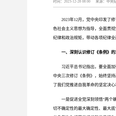
时间：2023-12-28 08:00 来源
2023年12月，党中央印
色社会主义思想为指导，全面贯彻
纪律和政治规矩，带动各项纪律全
一、深刻认识修订《条例》的
习近平总书记指出，要全面加
中央三次修订《条例》，始终坚持
了我们党推进自我革命的坚定决心
一是促进全党深刻领悟“两个确
切不确定性的最大确定性、最大底