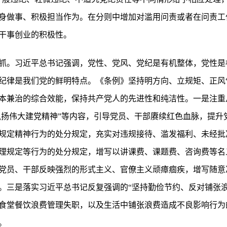
身做事、积极担当作为。在分则中增加对滥用问责或者在问责工
干事创业的积极性。
抓。习近平总书记强调，党性、党风、党纪是有机整体，党性是
纪律是我们党的鲜明特点。《条例》坚持明方向、立规矩、正风
本兼治的综合效能，保持共产党人的先进性和纯洁性。一是注重
弘扬伟大建党精神”等内容，引导党员、干部赓续红色血脉，提升
规定精神行为的处分规定，充实对违规接待、滥发福利、未经批
理规定等行为的处分规定，增写以讲课费、课题费、咨询费等名
党员、干部反映强烈的形式主义、官僚主义顽瘴痼疾，增写随意
。三是落实习近平总书记反复强调的“坚持勤俭节约、反对铺张浪
食堂餐饮浪费管理失职，以及生活中铺张浪费造成不良影响行为
。