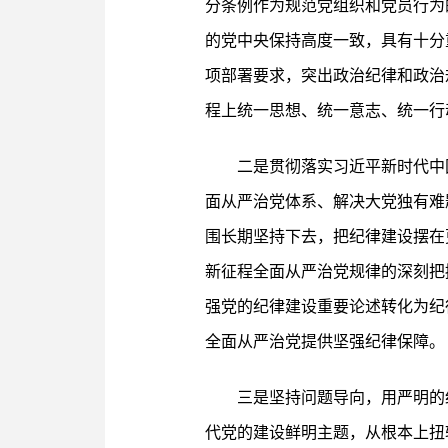
分条例作为规范党组织和党员行为
的党中央保持高度一致，具有十分
项部署要求，突出政治纪律和政治
程上统一思想、统一意志、统一行
二是贯彻落实习近平新时代中
面从严治党体系、解决大党独有难
围长期坚持下去，把纪律建设摆在
新征程全面从严治党规律的深刻把
强党的纪律建设重要论述转化为纪
全面从严治党提供坚强纪律保障。
三是坚持问题导向，用严明的
代党的建设鲜明主题，从根本上扭