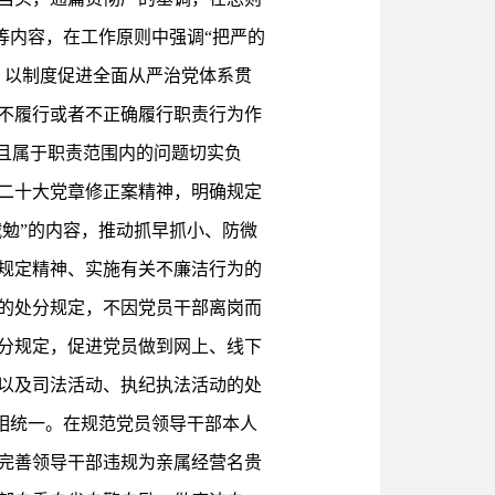
等内容，在工作原则中强调“把严的
，以制度促进全面从严治党体系贯
不履行或者不正确履行职责行为作
且属于职责范围内的问题切实负
二十大党章修正案精神，明确规定
诫勉”的内容，推动抓早抓小、防微
规定精神、实施有关不廉洁行为的
的处分规定，不因党员干部离岗而
分规定，促进党员做到网上、线下
以及司法活动、执纪执法活动的处
数相统一。在规范党员领导干部本人
完善领导干部违规为亲属经营名贵