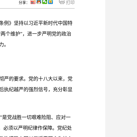
打印
分享：
《条例》坚持以习近平新时代中国特
“两个维护”，进一步严明党的政治
力。
彻严的要求。党的十八大以来，党
后执纪越严的强烈信号，充分彰显
立”是党战胜一切艰难险阻、应对一
，必须以严明纪律作保障。党纪处