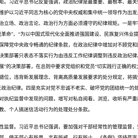
矩。习近平总书记反复强调，政治纪律是最重要、最根本、最关
维护以习近平同志为核心的党中央权威和集中统一领导作为出发
治立场、政治言论、政治行为方面必须遵守的纪律规矩。一是牢
我革命”、“为以中国式现代化全面推进强国建设、民族复兴伟业
保障党中央政令畅通的纪律条款，在政治纪律中增加对不顾党和
决策部署只表态不落实行为由违反工作纪律调整到违反政治纪律
展”的决策部署，在总则中要求党组织和党员“切实践行正确的权
错位，违背新发展理念、背离高质量发展要求的处分规定，将搞劳
反政治纪律。四是充实对党不忠诚不老实、破坏党的团结统一的
对执纪监督中发现的问题，增写对私自阅看、浏览、收听有严重
教、个人搞迷信活动行为的处理处分条款。
性监督。习近平总书记强调，要加强对干部经常性的管理监督，
部，使干部心有所畏、言有所戒、行有所止。《条例》坚持严字