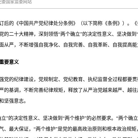
：中央纪委国家监委网站
发了修订后的《中国共产党纪律处分条例》（以下简称《条例》）。
党的二十大精神，深刻领悟“两个确立”的决定性意义、坚决做到
面从严，不断增强自我净化、自我完善、自我革新、自我提高能
重要意义
强党的纪律建设，党规制定、党纪教育、执纪监督全过程都要贯
严的基调，不断完善纪律规矩，释放了从严治党越来越严、越往
和坚强意志。
立”的决定性意义、坚决做到“两个维护”的必然要求。“两个确
气、最大保证，“两个维护”是党的最高政治原则和根本政治规矩