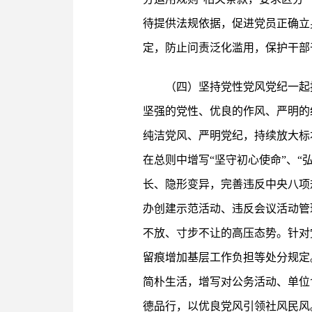
待提供法规依据，促进党员正确立
定，防止问责泛化滥用，保护干部
（四）坚持党性党风党纪一起
坚强的党性、优良的作风、严明的
纯洁党风、严明党纪，持续放大标
在总则中增写“坚守初心使命”、“
长、隐形变异，完善违反中央八项
办创建示范活动、违反会议活动管
不放、寸步不让的高压态势。针对
留痕增加基层工作负担等处分规定
简朴生活，增写对公务活动、单位
德品行，以优良党风引领社风民风