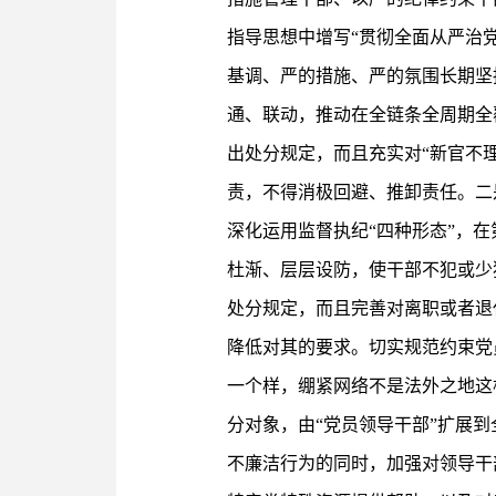
指导思想中增写“贯彻全面从严治
基调、严的措施、严的氛围长期坚
通、联动，推动在全链条全周期全
出处分规定，而且充实对“新官不
责，不得消极回避、推卸责任。二
深化运用监督执纪“四种形态”，
杜渐、层层设防，使干部不犯或少
处分规定，而且完善对离职或者退
降低对其的要求。切实规范约束党
一个样，绷紧网络不是法外之地这
分对象，由“党员领导干部”扩展
不廉洁行为的同时，加强对领导干