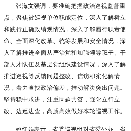
张海文强调，要准确把握政治巡视监督重
点，聚焦被巡视单位职能定位，深入了解树立
和践行正确政绩观情况，深入了解履行职责使
命、全面深化改革、统筹发展和安全情况，深
入了解推进全面从严治党和加强领导班子、干
部人才队伍及基层党组织建设情况，深入了解
推进巡视等反馈问题整改、信访积案化解情
况，着力查找政治偏差，推动解决突出问题。
坚持稳中求进，注重同题共答，强化立行立
改、边巡边查，高质高效做好本轮巡视工作。
姚红娟表示，省委巡视组对省委外办、省