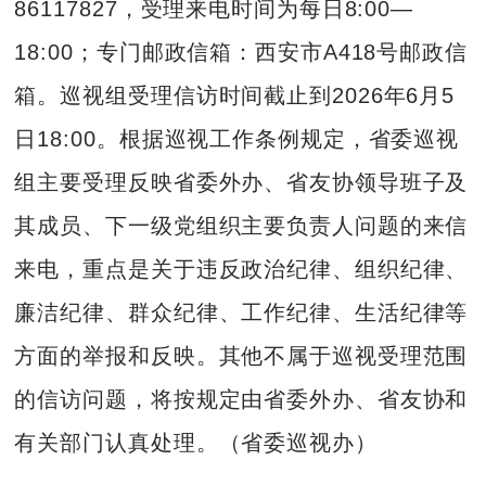
86117827，受理来电时间为每日8:00—
18:00；专门邮政信箱：西安市A418号邮政信
箱。巡视组受理信访时间截止到2026年6月5
日18:00。根据巡视工作条例规定，省委巡视
组主要受理反映省委外办、省友协领导班子及
其成员、下一级党组织主要负责人问题的来信
来电，重点是关于违反政治纪律、组织纪律、
廉洁纪律、群众纪律、工作纪律、生活纪律等
方面的举报和反映。其他不属于巡视受理范围
的信访问题，将按规定由省委外办、省友协和
有关部门认真处理。（省委巡视办）