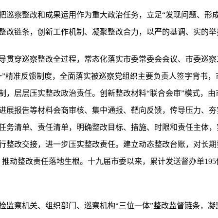
把巡察整改和成果运用作为重大政治任务，立足“发现问题、形成
整改链条，创新工作机制、凝聚整改合力，以严的基调、实的举
导贯穿巡察整改全过程，常态化落实市委常委会会议、市委巡察
一”精准反馈制度，全面落实被巡察党组织主要负责人签字背书，
制，层层压实整改政治责任。创新整改材料“联合会审”模式，由
进展报告等材料会商审核、集中通报、靶向反馈，传导压力、夯
任务清单、责任清单，明确整改目标、措施、时限和责任主体，
行整改交接，进一步压实整改责任。建立动态整改台账，对长期
推动整改责任落地生根。十九届市委以来，累计发送督办单195
检监察机关、组织部门、巡察机构“三位一体”整改监督链条，凝