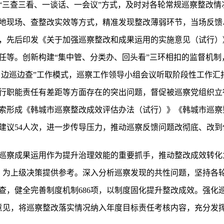
“三查三看、一谈话、一会议”方式，及时对各轮常规巡察整改情
地现场、查整改实效等方式，精准发现整改薄弱环节，当场反馈
，先后印发《关于加强巡察整改和成果运用的实施意见（试行）
任等。创新构建“集中管、分类办、回头看”三环相扣的监督机制
交、边巡边查”工作模式，巡察工作领导小组会议听取阶段性工作
行职能责任有差距等方面存在的突出问题，督促被巡察党组织立
索形成《韩城市巡察整改成效评估办法（试行）》《韩城市巡察
建议54人次，进一步传导压力，推动巡察反馈问题改彻底、改到
巡察成果运用作为提升治理效能的重要抓手，推动整改成效转化
篇，为上级决策提供参考。深入分析巡察发现的共性问题，坚持各
查，健全完善制度机制686项，以制度固化提升整改成效。强化
构意见，将巡察整改落实情况纳入年度目标责任考核内容，充分发