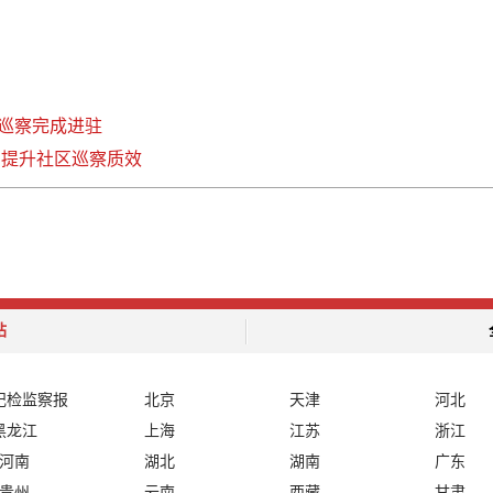
巡察完成进驻
 提升社区巡察质效
站
纪检监察报
北京
天津
河北
黑龙江
上海
江苏
浙江
河南
湖北
湖南
广东
贵州
云南
西藏
甘肃