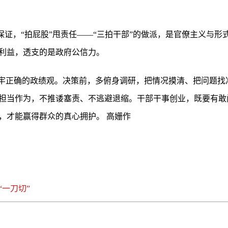
作保证，“拍屁股”甩责任——“三拍干部”的做派，是官僚主义与
利益，透支的是政府公信力。
树牢正确的政绩观。决策前，多俯身调研，把情况摸清、把问题找
担当作为，不推诿塞责、不逃避退缩。干部干事创业，既要有敢
，才能赢得群众的真心拥护。 高姗作
一刀切”