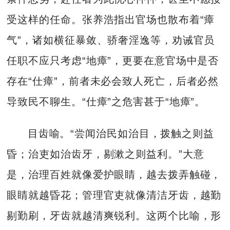
受这样的任命。张养浩指出官场也散布着“瘴
气”，诸如横征暴敛、骄奢淫逸等，劝诫官员
任职不应只考虑“地瘴”，更要在意官场中是否
存在“仕瘴”，前者未必会致人死亡，后者必然
导致民不聊生。“仕瘴”之危害甚于“地瘴”。
目齿喻。“尝闻治民如治目，拨触之则益
昏；治吏如治齿牙，剔漱之则益利。”大意
是，治理百姓就像爱护眼睛，越去拨弄触碰，
眼睛就越昏花；管理官吏就像清洁牙齿，越勤
剔勤刷，牙齿就越清爽锐利。这两个比喻，形