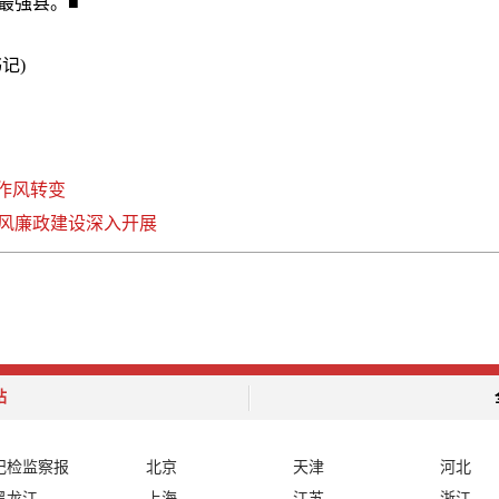
最强县。■
记)
作风转变
风廉政建设深入开展
站
纪检监察报
北京
天津
河北
黑龙江
上海
江苏
浙江