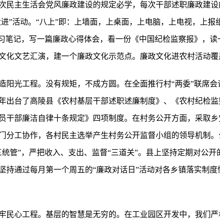
次民主生活会党风廉政建设的规定必学，每次干部述职廉政建设的
六进”活动。“八上”即：上墙面，上桌面，上电脑，上电视，上
学习笔记，写一篇廉政心得体会，看一份《中国纪检监察报》，读
文化文艺汇演，建一个廉政文化示范点。廉政文化进农村活动覆盖
造阳光工程。没有规矩，不成方圆。在全面推行村“两委”联席会
07年出台了高陵县《农村基层干部述职述廉制度》、《农村纪检
员干部廉洁自律十条规定》四项制度。在村务公开方面，采取乡党
门分工协作，各村民主选举产生村务公开监督小组的领导机制。公
三统管”，严把收入、支出、监督“三道关”。县上坚持定期对公
坚持通过每月第一个周五的“廉政对话日”活动对各乡镇落实制度
牢民心工程。基层的智慧是无穷的。在工业园区开发中，我们严