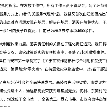
放兑付程序。在发放工作中，所有工作人员不管现金，每个环节
服务方式上，继“为民服务代理制”后，我县又首次由通远镇推出
的热点难点问题发现在基层，解决在基层，消灭在萌芽状态。干
一般2日内要予以答复，目前已为群众办结事项4600余件。
大制度约束力度。落实责任制的关键在于强化责任追究。我们将
等支农、惠农政策落实的专项检查中，查处了2起乱收费事件。2
08年在西安市第一家制定了《关于在农作物秸杆综合利用和禁烧
追究，确保禁烧“零火点”。在抗震救灾款物监管中，对2名干部
进了高陵经济社会的全面快速发展。高陵县先后被省委、市委评为
建设先进个人，通远镇党委荣获先进基层党委；何村、东樊村的
25％，增速位于全市第一，全省第三。西安市委、市政府也将高