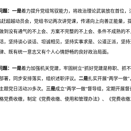
问题：一是
着力提升党组驾驭能力，将政治理论武装放在首位，
追赶超越动员会，党组书记两次讲党课，传递向上向善正能量，
做到没有通气的不上会、方案不完整的不上会、条件不成熟的不
活，坚持谈心谈话、坦诚相见，坚持实事求是、公道正派，坚持
律、既有统一意志又有个人心情舒畅的良好政治局面。
问题：一是
着力加强机关党建，牢固树立“抓好党建是称职、抓不
部署，同步安排落实，组织述职评议。
二是
扎实开展“两学一做”
主题党日活动20多次。
三是
成立“两学一做”督导组，定期开展
格党费收缴，制定《党费收缴、使用和管理办法》、《党费收缴