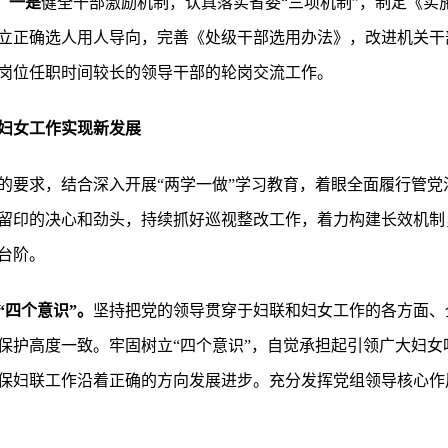
：
一是
健全干部激励机制，认真落实省委“三项机制”，制定《实
树立正确选人用人导向，完善《处级干部选用办法》，改进机关干
岗位任职时间较长的领导干部的轮岗交流工作。
妇女工作实现新发展
的要求，结合深入开展“两学一做”学习教育，着眼全面履行管党
留印的决心和劲头，持续抓好巡视整改工作，着力构建长效机制
台阶。
“四个意识”。
坚持把党的领导贯穿于妇联和妇女工作的各方面、
保护高度一致。牢固树立“四个意识”，自觉承担起引领广大妇女
保妇联工作沿着正确的方向发展进步。充分发挥党组领导核心作