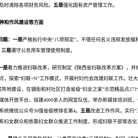
及时清除各项财务风险。
五是
强化国有资产管理工作。
神和作风建设等方面
问题：一是
严格执行中央“八项规定”，不借任何名义违规发放福
。
三是
遵守公务用车管理使用制度。
一是
着力推进妇联改革，研究制定《陕西省妇联改革方案》，并
点，探索“妇联+N”工作模式，开展村妇代会改建妇联工作。壮
基层阵地建设，在镇街和村社区打造省级“妇女之家”示范精品点27
体开放平台，组建4000余人的网宣队伍，举办新媒体培训班，
系统微信公众号50强省级榜排名第4。
五是
改进工作作风，实行“
系妇女群众和依靠妇女群众推进工作制度，形成妇联干部常态化