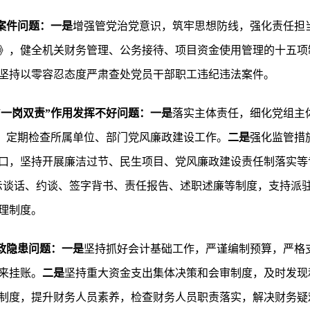
案件问题：一是
增强管党治党意识，筑牢思想防线，强化责任担
》，健全机关财务管理、公务接待、项目资金使用管理的十五项
坚持以零容忍态度严肃查处党员干部职工违纪违法案件。
，“一岗双责”作用发挥不好问题：
一是
落实主体责任，细化党组主
”，定期检查所属单位、部门党风廉政建设工作。
二是
强化监管措
口，坚持开展廉洁过节、民生项目、党风廉政建设责任制落实等
示谈话、约谈、签字背书、责任报告、述职述廉等制度，支持派
理制度。
政隐患问题：一是
坚持抓好会计基础工作，严谨编制预算，严格支
来挂账。
二是
坚持重大资金支出集体决策和会审制度，及时发现
制度，提升财务人员素养，检查财务人员职责落实，解决财务疑