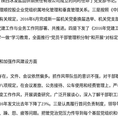
份，陕西冰凌盐品供销责任有限公司成立的同时任命了党支部书记
理顺控股企业党组织属地化管理和垂直管理关系。三是按照《中
关规定，2016年6月完成新一届机关党委换届选举、机关党支
党建工作与业务工作同部署、共推进。四是下发了《2016年党建
一做”学习教育，全面推行“党员干部管理积分制”和开展“对标
和加强作风建设方面
程度存在，文件、会议依然偏多。抓作风带队伍的意识不强，对干
八项规定，在会议差旅、公务接待、公车使用和经费管理上，严
变工作作风，开展调查研究，广泛开展谈心，深入了解干部职工
16年发文比去年下降了23%。三是认真履行首问负责制度，领
、躁、怨、疲等问题。把管党治党压力传导到每个基层党组织和