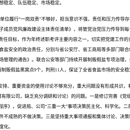
想稳定、队伍稳定、市场稳定。
和单位履行“一岗双责”不够好，担当意识不强，责任和压力传导
子成员党风廉政建设主体责任清单》，将管党治党压力传导到每
”责任目标，作为年终述职考评主要内容之一，切实把党建工作的
食盐安全的政治责任，分别与省公安厅、省工商局等多部门联合
场管理的通告》。联合公安等部门持续开展制贩假盐专项治理，全
毁制贩假盐黑窝点9个，判刑11人，保证了全省食盐市场的安全稳
的安排、重要资金的使用讨论不够充分，重大问题没有形成共识，
洗煤有限公司，缺乏充分调研和讨论）的问题。一是修订完善《党
策程序》，促进局、公司“三重一大”事项决策民主化、科学化。
件不成熟的不做决策。三是坚持重大事项通报和集体讨论、决策
度化。