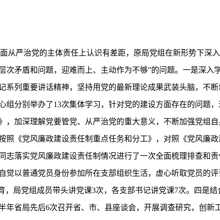
实全面从严治党的主体责任上认识有差距，原局党组在新形势下深
层次矛盾和问题，迎难而上、主动作为不够”的问题。一是深入
记系列重要讲话精神，坚持用党的最新理论成果武装头脑，不断
心组分别举办了13次集体学习，针对党的建设方面存在的问题
》，加深理解党要管党、从严治党的重大意义，不断加强党组自
按照《党风廉政建设责任制重点任务和分工》，对照《党风廉政
同志落实党风廉政建设责任制情况进行了一次全面梳理排查和责
自觉以普通党员身份参加所在支部组织生活，虚心听取党员的评
教育，局党组成员带头讲党课3次，各支部书记讲党课7次。四是
半年省局先后6次召开省、市、县座谈会，开展调查研究，创新