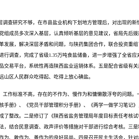
基层调查研究不够，在市县盐业机构下划地方管理后，对出现的新
党组成员多次深入基层，认真倾听基层的意见建议，省局先后拨
革发展，解决深层矛盾和问题，与陕药集团合作，联合投资重组
进行调查，完成了省级1.35万吨食盐储备，进一步增强了全省
品交易平台，系统性再造陕西盐业运销体系。五是配合省级有关
远山区人民群众吃得起、吃得上放心碘盐。
实，工作标准不高，存在的不作为、慢作为和慵懒散浮夸的问题。
核手册》、《党员干部管理积分手册》、《两学一做学习笔记》
成了整改。二是修订了《陕西省盐务管理局年度目标责任考核试
法，结合民意调查、政声评价等措施对干部进行综合考核。三是制
作为、敢作为、善作为的良好风尚。四是召开民主生活会，针对