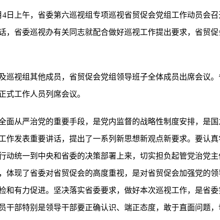
年8月4日上午，省委第六巡视组专项巡视省贸促会党组工作动员会
话，省委巡视办有关同志就配合做好巡视工作提出要求，省贸促
及巡视组其他成员，省贸促会党组领导班子全体成员出席会议。
正式工作人员列席会议。
全面从严治党的重要手段，是党内监督的战略性制度安排，是国
视工作发表重要讲话，提出了一系列新思想新观点新要求。要认
行动统一到中央和省委的决策部署上来，切实担负起管党治党主
，体现了省委对省贸促会的高度重视，是对省贸促会加强党的领
检和有力促进。坚决落实省委要求，做好本次巡视工作，是省委
员干部特别是领导干部要正确认识、端正态度，敢于直面问题，