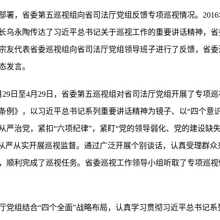
署，省委第五巡视组向省司法厅党组反馈专项巡视情况。2016
长乌永陶传达了习近平总书记关于巡视工作的重要讲话精神，省
宗友代表省委巡视组向省司法厅党组领导班子进行了反馈，省委
态发言。
3月29日至4月29日，省委第五巡视组对省司法厅党组开展了专
条例》，以习近平总书记系列重要讲话精神为镜子、以“四个意识
从严治党，紧扣“六项纪律”，紧盯“党的领导弱化、党的建设缺
，从严从实开展巡视监督。通过广泛开展个别谈话，认真受理群众
，顺利完成了巡视任务。省委巡视工作领导小组听取了专项巡视情
厅党组结合“四个全面”战略布局，认真学习贯彻习近平总书记系