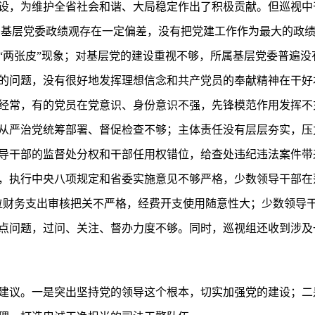
设，为维护全省社会和谐、大局稳定作出了积极贡献。但巡视中
属基层党委政绩观存在一定偏差，没有把党建工作作为最大的政
“两张皮”现象；对基层党的建设重视不够，所属基层党委普遍没
的问题，没有很好地发挥理想信念和共产党员的奉献精神在干好
经常，有的党员在党意识、身份意识不强，先锋模范作用发挥不
从严治党统筹部署、督促检查不够；主体责任没有层层夯实，压
导干部的监督处分权和干部任用权错位，给查处违纪违法案件带
，执行中央八项规定和省委实施意见不够严格，少数领导干部在
位财务支出审核把关不严格，经费开支使用随意性大；少数领导
点问题，过问、关注、督办力度不够。同时，巡视组还收到涉及
建议。一是突出坚持党的领导这个根本，切实加强党的建设；二