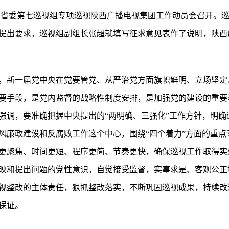
午，省委第七巡视组专项巡视陕西广播电视集团工作动员会召开。
提出要求，巡视组副组长张超就填写征求意见表作了说明，陕西
，新一届党中央在党要管党、从严治党方面旗帜鲜明、立场坚定
要手段，是党内监督的战略性制度安排，是加强党的建设的重要
强调，要准确把握中央提出的“两明确、三强化”工作方针，明确
风廉政建设和反腐败工作这个中心，围绕“四个着力”方面的重点
更聚焦、时间更短、程序更简、节奏更快，确保巡视工作取得实
映和提出问题的党性意识，自觉接受监督，实事求是、客观公正
视整改的主体责任，狠抓整改落实，不断巩固巡视成果，持续改
保证。