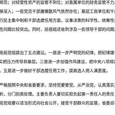
规范；对经营性资产的监管不到位；对直属单位的财务监管不力
够深入；一些党员干部庸懒散风气依然存在；基层工商单位和干
行民主集中制和干部选拔任用方面，议事决策的科学性、统筹性
性问题比较突出。同时，巡视组还收到涉及一些领导干部的问题
商局党组提出了五点建议。一是进一步严明党的纪律，把纪律建
切实把压力传导到基层。三是进一步加强作风建设，把中央八项规
。五是进一步做好干部选拔任用工作，提高选人用人满意度。
严格按照中央和省委要求，坚持党要管党、从严治党，认真落实
析，分门别类处理。主要负责人要切实担负起第一责任人的责任
局党组要以适当形式向社会公开，接受干部群众的监督，省委巡