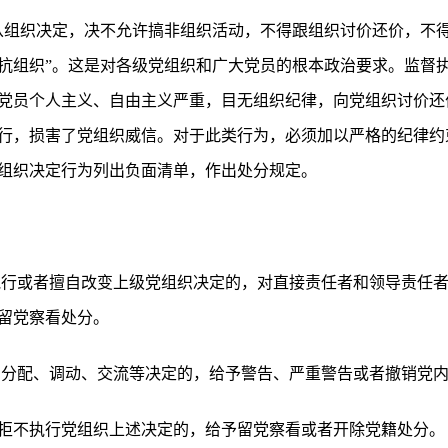
从组织决定，决不允许搞非组织活动，不得跟组织讨价还价，不
抗组织”。这是对各级党组织和广大党员的根本政治要求。监督
党员个人主义、自由主义严重，目无组织纪律，向党组织讨价还
行，损害了党组织威信。对于此类行为，必须加以严格的纪律约
组织决定行为列出负面清单，作出处分规定。
》
执行或者擅自改变上级党组织决定的，对直接责任者和领导责任
留党察看处分。
的分配、调动、交流等决定的，给予警告、严重警告或者撤销党
拒不执行党组织上述决定的，给予留党察看或者开除党籍处分。