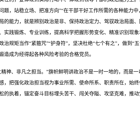
问题，站稳立场、把准方向”“在干部干好工作所需的各种能力中
局的能力，就是辨别政治是非、保持政治定力、驾驭政治局面、
、实践锻炼、专业训练，提高科学把握形势变化、精准识别现象
治规矩当作“紧箍咒”“护身符”，坚决杜绝“七个有之”，做到“
锻造成为经得起各种风险考验的合格党员。
之精神、非凡之担当。”旗帜鲜明讲政治不是一时一地的，而是一
感，把强化政治担当视为事业所需、使命所系、职责所在，始终
松的执着，锚定奋斗目标埋头苦干、闯关夺隘、攻坚克难，推动