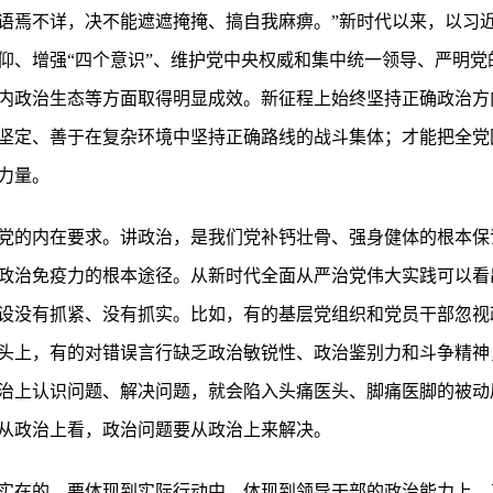
语焉不详，决不能遮遮掩掩、搞自我麻痹。”新时代以来，以习
仰、增强“四个意识”、维护党中央权威和集中统一领导、严明党
内政治生态等方面取得明显成效。新征程上始终坚持正确政治方
坚定、善于在复杂环境中坚持正确路线的战斗集体；才能把全党
力量。
党的内在要求。讲政治，是我们党补钙壮骨、强身健体的根本保
政治免疫力的根本途径。从新时代全面从严治党伟大实践可以看
设没有抓紧、没有抓实。比如，有的基层党组织和党员干部忽视
头上，有的对错误言行缺乏政治敏锐性、政治鉴别力和斗争精神
治上认识问题、解决问题，就会陷入头痛医头、脚痛医脚的被动
从政治上看，政治问题要从政治上来解决。
实在的，要体现到实际行动中、体现到领导干部的政治能力上。