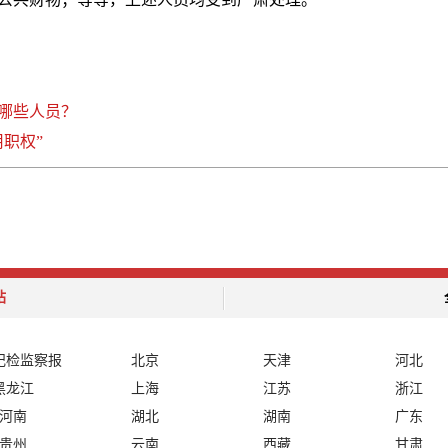
哪些人员？
职权”
站
纪检监察报
北京
天津
河北
黑龙江
上海
江苏
浙江
河南
湖北
湖南
广东
贵州
云南
西藏
甘肃