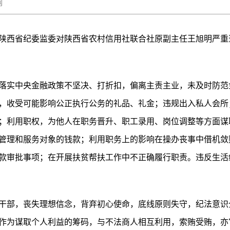
秦风网
陕西省纪委监委对陕西省农村信用社联合社原副主任王旭明严重
落实中央金融政策不坚决、打折扣，偏离主责主业，未及时防范
，收受可能影响公正执行公务的礼品、礼金；违规出入私人会所
；利用职权，为他人在职务晋升、职工录用、岗位调整等方面谋
管理和服务对象的钱款；利用职务上的影响在操办丧事中借机敛
款审批事项；在开展扶贫帮扶工作中不正确履行职责。违反生活
干部，丧失理想信念，背弃初心使命，底线原则失守，纪法意识
为谋取个人利益的筹码，与不法商人相互利用，索贿受贿，亦官亦