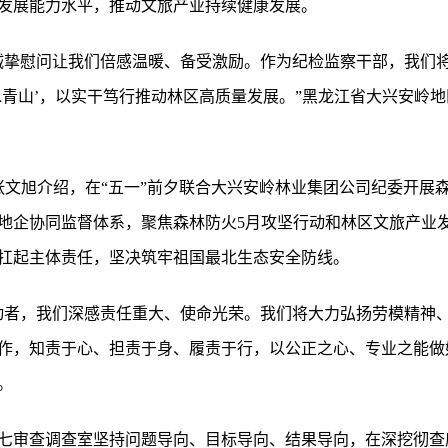
发展能力水平，推动文旅产业持续健康发展。
诚挚慰问让我们倍感温暖、备受激励。作为纪检监察干部，我们
水青山’，以实干笃行推动林区高质量发展。”黑龙江省大兴安岭
张文旭介绍，在“五一”前夕联合大兴安岭林业集团公司纪委开展
地企协同监督体系，聚焦森林防火5月攻坚行动和林区文旅产业
扛起主体责任，坚决筑牢祖国最北生态安全防线。
动者，我们深感责任重大、使命光荣。我们将大力弘扬劳模精神
作，知责于心、担责于身、履责于行，以公正之心、专业之能做
。
七审查调查室坚持问题导向、目标导向、结果导向，在深挖彻查