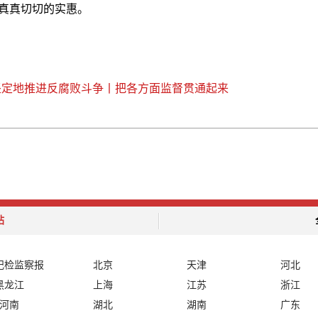
真真切切的实惠。
坚定地推进反腐败斗争丨把各方面监督贯通起来
站
纪检监察报
北京
天津
河北
黑龙江
上海
江苏
浙江
河南
湖北
湖南
广东