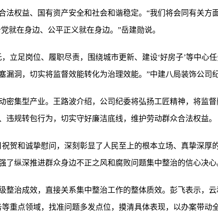
合法权益、国有资产安全和社会和谐稳定。“我们将会同有关方面
治党就在身边、公平正义就在身边。”岳建勋说。
托，立足岗位、履职尽责，围绕城市更新、建设‘好房子’等中心
塞漏洞，切实将监督效能转化为治理效能。”中建八局装饰公司
动密集型产业。王路波介绍，公司纪委将弘扬工匠精神，将监督
、违规转包行为，切实守好廉洁底线，维护劳动群众合法权益。
日祝贺和诚挚慰问，深刻彰显了人民至上的根本立场、真挚深厚
强了纵深推进群众身边不正之风和腐败问题集中整治的信心决心
级整治成效，直接关系集中整治工作的整体质效。彭飞表示，云
务等重点领域，找准问题多发点位，摸清具体表现，以办案带动