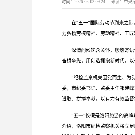
时间：2026-05-02 09:24 来
在“五一”国际劳动节到来之
力弘扬劳模精神、劳动精神、工匠
深情问候饱含关怀，殷殷寄语
奋楫争先，用创造拥抱新时代，以
“纪检监察机关因党而生、为
委，市纪委书记、监委主任祁建峰
进取、拼搏奉献，以有力有效监督
“五一”长假是洛阳旅游的高
介绍，洛阳市纪检监察机关将立足