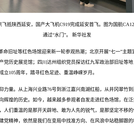
北京飞抵陕西延安，国产大飞机C919完成延安首飞。图为国航CA1
通过“水门”。 新华社发
岭革命旧址等红色场馆迎来新一轮参观热潮；北京开展“七一”主
产党历史展览馆；四川达州组织党员探访红九军政治部旧址等地
成立105周年，踏寻红色足迹、重温峥嵘岁月。
仰力量。从上海兴业路76号到浙江嘉兴南湖红船，从井冈翠竹
向辉煌的历史。如今，越来越多参观者自发走进红色场馆，在泛
，人们重温的是那开天辟地、敢为人先的锐气，是那坚定不移的
建党精神，依然是我们在变局中找准方向、在风浪中站稳脚跟的