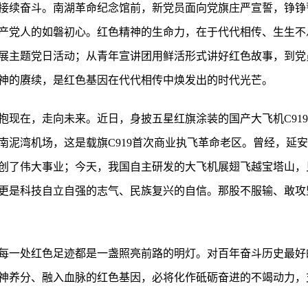
接续奋斗。南湖革命纪念馆前，新党员面向党旗庄严宣誓，铮铮
产党人的如磐初心。红色精神的生命力，在于代代相传、生生不
展主题党日活动；从青年宣讲团用鲜活形式讲好红色故事，到党
神的赓续，是红色基因在代代相传中焕发出的时代光芒。
现在，走向未来。近日，身披五星红旗涂装的国产大飞机C919缓
南泥湾机场，这是载旗C919首次商业执飞革命老区。曾经，延
创了伟大事业；今天，我国自主研发的大飞机展翅飞越宝塔山，
更是科技自立自强的志气、民族复兴的自信。那股不服输、敢攻
每一处红色足迹都是一盏照亮前路的明灯。对百年奋斗历史最好
神养分、融入血脉的红色基因，必将化作砥砺奋进的不竭动力，