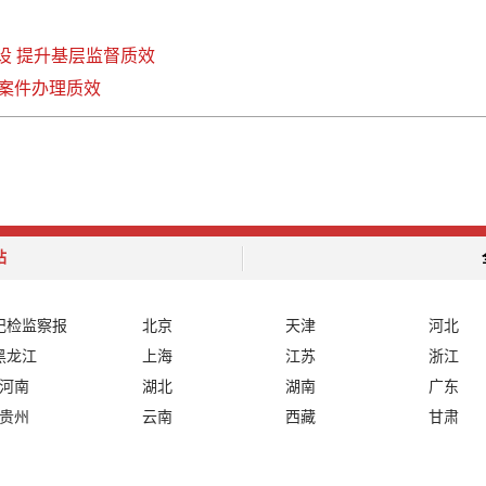
设 提升基层监督质效
案件办理质效
站
纪检监察报
北京
天津
河北
黑龙江
上海
江苏
浙江
河南
湖北
湖南
广东
贵州
云南
西藏
甘肃