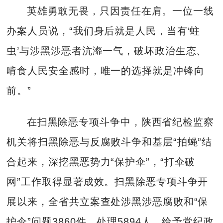
英雄勇敢无畏，只因责任在肩。一位一线
办案人员说，“我们身后就是人民，当有‘蛀
虫’与涉黑涉恶者沆瀣一气，破坏政治生态、
啃食人民安全感时，唯一的选择就是冲锋向
前。”
在扫黑除恶专项斗争中，陕西省纪检监察
机关将扫黑除恶与反腐败斗争和基层“拍蝇”结
合起来，深挖黑恶势力“保护伞”，“打伞破
网”工作取得显著成效。扫黑除恶专项斗争开
展以来，全省共立案查处涉黑涉恶腐败和“保
护伞”问题3860件，处理5894人，给予党纪政