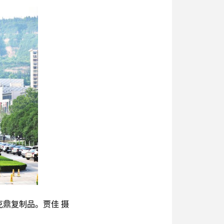
鼎复制品。贾佳 摄