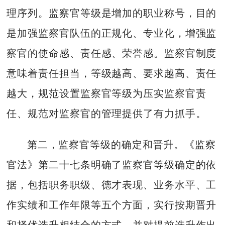
理序列。监察官等级是增加的职业称号，目的
是加强监察官队伍的正规化、专业化，增强监
察官的使命感、责任感、荣誉感。监察官制度
意味着责任担当，等级越高、要求越高、责任
越大，规范设置监察官等级为压实监察官责
任、规范对监察官的管理提供了有力抓手。
第二，监察官等级的确定和晋升。《监察
官法》第二十七条明确了监察官等级确定的依
据，包括职务职级、德才表现、业务水平、工
作实绩和工作年限等五个方面，实行按期晋升