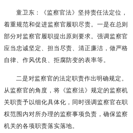
童卫东：《监察官法》坚持责任法定位，
着重规范和促进监察官履职尽责。一是在总则
部分对监察官履职提出原则要求。强调监察官
应当忠诚坚定、担当尽责、清正廉洁，做严格
自律、作风优良、拒腐防变的表率等。
二是对监察官的法定职责作出明确规定。
从监察官的角度，将《监察法》规定的监察机
关职责予以细化具体化，同时强调监察官在职
权范围内对所办理的监察事项负责，确保监察
机关的各项职责落实落地。