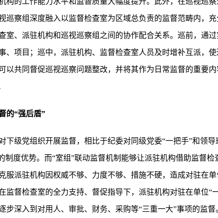
机构的工作能力水平和监督质量大幅度提升。此外，在巡视巡察过
视巡察组深度融入以监督检查室为区域总负责的监督范畴内，充分
查室、派驻机构和巡视巡察组之间的协作配合关系。巡前，通过
事、项目；巡中，派驻机构、监督检查室人员及时增补互派，使
可以共同督促巡视巡察问题整改，并将其作为日常监督的重要内
。
督的“强后盾”
对下级党组织开展监督，相比于纪委对同级党委“一把手”和领导
然的制度优势。而“室组”联动监督机制能够让派驻机构借助监督
克服派驻机构因权威不够、力度不够、措施不硬，造成对驻在单位
在监督检查室的全力支持、督促指导下，派驻机构对驻在单位“一
逐步深入到对用人、审批、财务、采购等“三重一大”事项的监督