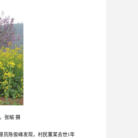
。张瑜 摄
监督员陈俊峰发现，村民董某去世1年