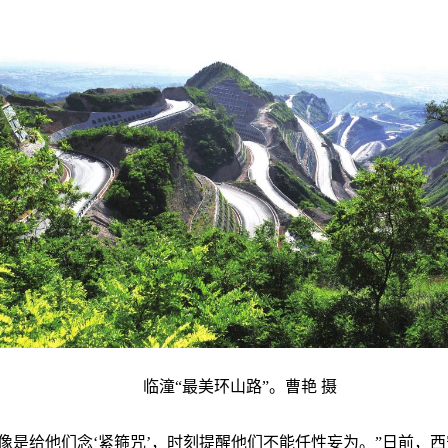
临潼“最美环山路”。曹艳 摄
像是给他们念‘紧箍咒’，时刻提醒他们不能任性妄为。”日前，