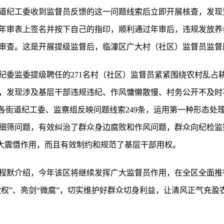
道纪工委收到监督员反馈的这一问题线索后立即开展核查，发现
年审表上签名并按下自己的指印，顺利通过年审后，违规发放养老
审查。这是开展提级监督后，临潼区广大村（社区）监督员监督
区纪委监委提级聘任的271名村（社区）监督员紧紧围绕农村乱占
次，发现涉及基层干部违规违纪、作风慵懒散慢、村务公开不及时不
向各街道纪工委、监察组反映问题线索249条，运用第一种形态处理2
、细筛问题，有效纠治了群众身边腐败和作风问题，群众向纪检
强大震慑作用，而且有效制约和规范了基层干部用权。
程默介绍，今年该区将继续发挥广大监督员作用，在全区全面推行
微权”、亮剑“微腐”，切实维护好群众切身利益，让清风正气充盈