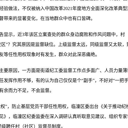
经验做法，不仅被纳入中国改革2021年度地方全面深化改革典
督带来的显著变化，在当地群众中也有口皆碑。
报告显示，近3年该区立案查处的群众身边腐败和作风问题中，村（
灾区”？究其原因是监督缺位。上级监督太远，同级监督又太软，
友等任性用权现象时有发生，群众对此深恶痛绝。
主要原因，一方面是街道纪工委监督工作点多面广、人员力量薄
任发挥作用不够，有的认为自己仅仅是个“副手”，不好对“一把
有余而力不足，不会监督。
“微权”，防止基层党员干部任性用权，临潼区委出台《关于推动
见》，临潼区纪委监委在深入调研认真听取意见建议、组织专家
行提级聘任村（社区）监督员制度。