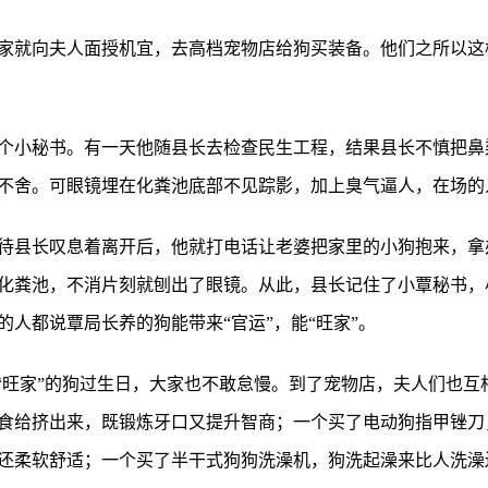
家就向夫人面授机宜，去高档宠物店给狗买装备。他们之所以这
个小秘书。有一天他随县长去检查民生工程，结果县长不慎把鼻
不舍。可眼镜埋在化粪池底部不见踪影，加上臭气逼人，在场的
待县长叹息着离开后，他就打电话让老婆把家里的小狗抱来，拿
化粪池，不消片刻就刨出了眼镜。从此，县长记住了小覃秘书，
人都说覃局长养的狗能带来“官运”，能“旺家”。
且“旺家”的狗过生日，大家也不敢怠慢。到了宠物店，夫人们也互
食给挤出来，既锻炼牙口又提升智商；一个买了电动狗指甲锉刀
还柔软舒适；一个买了半干式狗狗洗澡机，狗洗起澡来比人洗澡