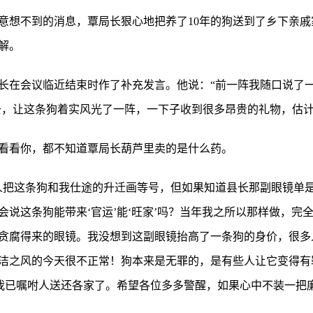
意想不到的消息，覃局长狠心地把养了10年的狗送到了乡下亲戚家
解。
长在会议临近结束时作了补充发言。他说：“前一阵我随口说了一
去，让这条狗着实风光了一阵，一下子收到很多昂贵的礼物，估计
看看你，都不知道覃局长葫芦里卖的是什么药。
人把这条狗和我仕途的升迁画等号，但如果知道县长那副眼镜单是
会说这条狗能带来‘官运’能‘旺家’吗？当年我之所以那样做，完
贪腐得来的眼镜。我没想到这副眼镜抬高了一条狗的身价，很多
洁之风的今天很不正常！狗本来是无罪的，是有些人让它变得有罪
，我已嘱咐人送还各家了。希望各位多多警醒，如果心中不装一把