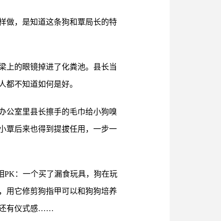
样做，是知道这条狗和覃局长的特
梁上的眼镜掉进了化粪池。县长当
人都不知道如何是好。
办公室里县长擦手的毛巾给小狗嗅
小覃后来也得到提拔任用，一步一
相PK：一个买了漏食玩具，狗在玩
，用它修剪狗指甲可以和狗狗培养
还有仪式感……