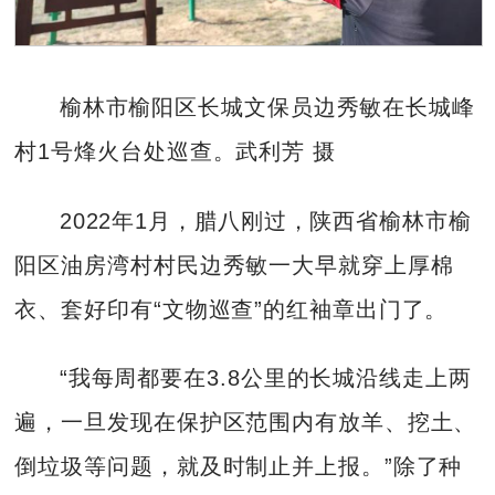
榆林市榆阳区长城文保员边秀敏在长城峰
村1号烽火台处巡查。武利芳 摄
2022年1月，腊八刚过，陕西省榆林市榆
阳区油房湾村村民边秀敏一大早就穿上厚棉
衣、套好印有“文物巡查”的红袖章出门了。
“我每周都要在3.8公里的长城沿线走上两
遍，一旦发现在保护区范围内有放羊、挖土、
倒垃圾等问题，就及时制止并上报。”除了种