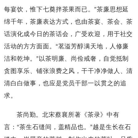
每宴饮，惟下七奠拌茶果而已。”茶廉思想延
绵千年，茶廉表达方式，也由茶宴、茶会、茶
话演化成今日的茶话会，广受欢迎，用于社交
活动的方方面面。“茗溢芳醇满天地，人修廉
洁和乾坤。”以茶明廉、尚俭戒奢，自觉抵制
贪图享乐、铺张浪费之风，干干净净做人、清
清白白做事，也应是党员干部一以贯之的追
求。
茶尚勤。北宋蔡襄所著《茶录》中有
言：“茶生石缝间，盖精品也。”越是生长在石