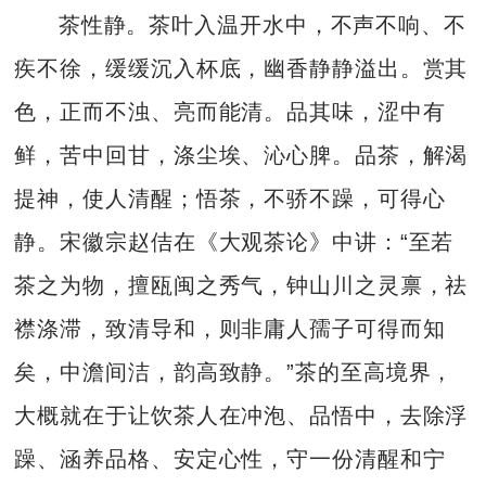
茶性静。茶叶入温开水中，不声不响、不
疾不徐，缓缓沉入杯底，幽香静静溢出。赏其
色，正而不浊、亮而能清。品其味，涩中有
鲜，苦中回甘，涤尘埃、沁心脾。品茶，解渴
提神，使人清醒；悟茶，不骄不躁，可得心
静。宋徽宗赵佶在《大观茶论》中讲：“至若
茶之为物，擅瓯闽之秀气，钟山川之灵禀，祛
襟涤滞，致清导和，则非庸人孺子可得而知
矣，中澹间洁，韵高致静。”茶的至高境界，
大概就在于让饮茶人在冲泡、品悟中，去除浮
躁、涵养品格、安定心性，守一份清醒和宁