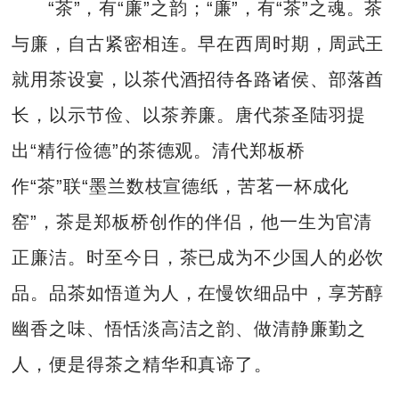
“茶”，有“廉”之韵；“廉”，有“茶”之魂。茶
与廉，自古紧密相连。早在西周时期，周武王
就用茶设宴，以茶代酒招待各路诸侯、部落酋
长，以示节俭、以茶养廉。唐代茶圣陆羽提
出“精行俭德”的茶德观。清代郑板桥
作“茶”联“墨兰数枝宣德纸，苦茗一杯成化
窑”，茶是郑板桥创作的伴侣，他一生为官清
正廉洁。时至今日，茶已成为不少国人的必饮
品。品茶如悟道为人，在慢饮细品中，享芳醇
幽香之味、悟恬淡高洁之韵、做清静廉勤之
人，便是得茶之精华和真谛了。