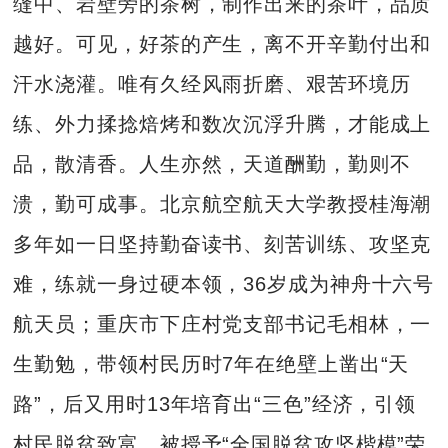
缝中、岩壁旁的茶树，制作出来的茶叶，品质
越好。可见，好茶的产生，离不开辛勤付出和
汗水浇灌。唯有久经风雨折磨、艰苦环境历
练、外力揉捻焙烤和数次沉浮升腾，才能成上
品，散清香。人生亦然，天道酬勤，勤则不
溃，勤可成事。北京航空航天大学教授桂海潮
多年如一日坚持勤奋读书、刻苦训练、攻坚克
难，练就一身过硬本领，36岁成为神舟十六号
航天员；重庆市下庄村党支部书记毛相林，一
生勤勉，带领村民历时7年在绝壁上凿出“天
路”，后又用时13年培育出“三色”经济，引领
村民脱贫致富，被授予“全国脱贫攻坚楷模”荣