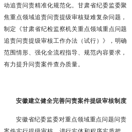
动追责问责精准化规范化。甘肃省纪委监委聚
焦重点领域追责问责提级审核疑难复杂问题，
制定《甘肃省纪检监察机关重点领域重点问题
追责问责提级审核工作办法（试行）》，明确
范围情形、强化全流程指导、规范内容要求，
有力提升问责案件查办质量。
安徽建立健全完善问责案件提级审核制度
安徽省纪委监委对重点领域重点问题问责
案件实行提级审核，进行实体和程序实质把