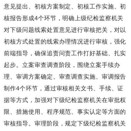
意见提出、初核方案制定、初核工作实施、初
核报告形成4个环节，明确上级纪检监察机关
对下级问题线索处置意见进行审核把关，对以
初核方式处置的线索办理情况进行审核，强化
前端指导，确保追责问责工作打好基础、扎实
起步。立案审查调查阶段，围绕立案手续办
理、审调方案确定、审查调查实施、审调报告
制作4个环节，通过审核相关文书、手续、证
据等方式，加强对下级纪检监察机关在审批权
限、措施使用、程序规范、事实认定等方面的
审核指导。审理阶段，规定下级纪检监察机关