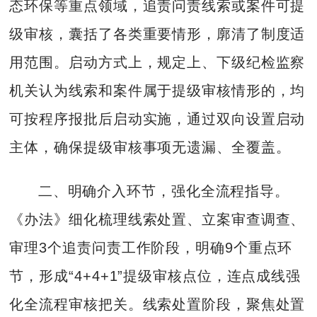
态环保等重点领域，追责问责线索或案件可提
级审核，囊括了各类重要情形，廓清了制度适
用范围。启动方式上，规定上、下级纪检监察
机关认为线索和案件属于提级审核情形的，均
可按程序报批后启动实施，通过双向设置启动
主体，确保提级审核事项无遗漏、全覆盖。
二、明确介入环节，强化全流程指导。
《办法》细化梳理线索处置、立案审查调查、
审理3个追责问责工作阶段，明确9个重点环
节，形成“4+4+1”提级审核点位，连点成线强
化全流程审核把关。线索处置阶段，聚焦处置