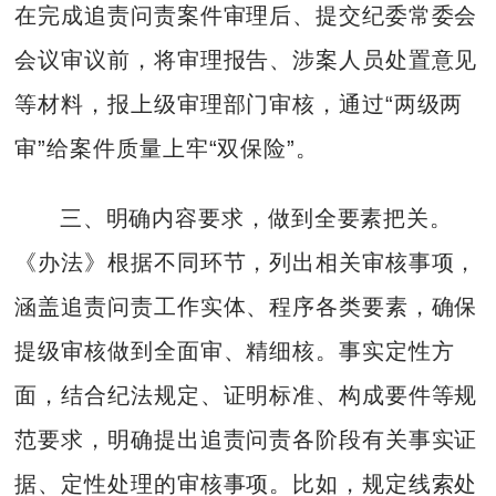
在完成追责问责案件审理后、提交纪委常委会
会议审议前，将审理报告、涉案人员处置意见
等材料，报上级审理部门审核，通过“两级两
审”给案件质量上牢“双保险”。
三、明确内容要求，做到全要素把关。
《办法》根据不同环节，列出相关审核事项，
涵盖追责问责工作实体、程序各类要素，确保
提级审核做到全面审、精细核。事实定性方
面，结合纪法规定、证明标准、构成要件等规
范要求，明确提出追责问责各阶段有关事实证
据、定性处理的审核事项。比如，规定线索处