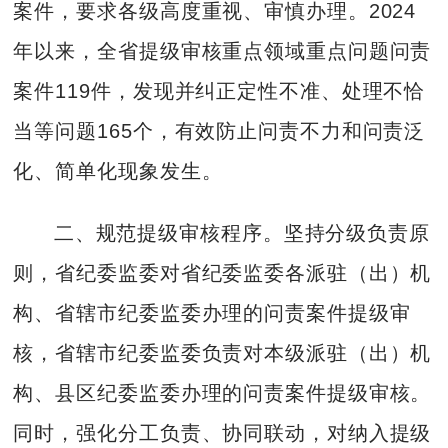
案件，要求各级高度重视、审慎办理。2024
年以来，全省提级审核重点领域重点问题问责
案件119件，发现并纠正定性不准、处理不恰
当等问题165个，有效防止问责不力和问责泛
化、简单化现象发生。
二、规范提级审核程序。坚持分级负责原
则，省纪委监委对省纪委监委各派驻（出）机
构、省辖市纪委监委办理的问责案件提级审
核，省辖市纪委监委负责对本级派驻（出）机
构、县区纪委监委办理的问责案件提级审核。
同时，强化分工负责、协同联动，对纳入提级