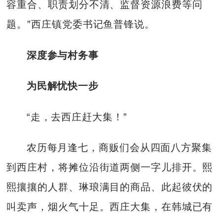
容重合、职责划分不清、监督资源浪费等问
题。”西庄镇党委书记鱼普锋说。
深度参与村务事
为民解忧快一步
“走，去西庄赶大集！”
农历每月逢七，商贩们会从四面八方聚集
到西庄村，将摊位沿街道两侧一字儿排开。熙
熙攘攘的人群、琳琅满目的商品、此起彼伏的
叫卖声，烟火气十足。西庄大集，在韩城已有