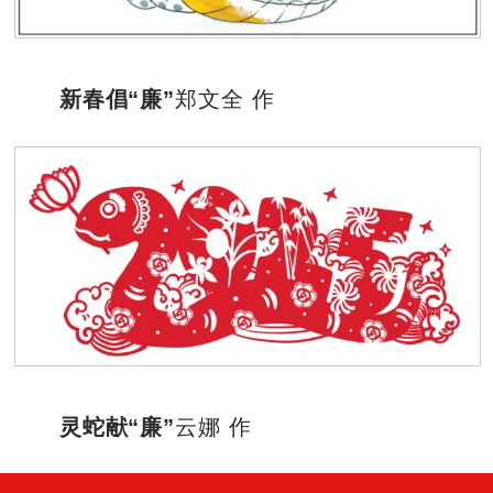
新春倡“廉”
郑文全 作
灵蛇献“廉”
云娜 作