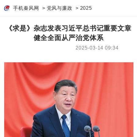
手机秦风网
>
党风与廉政
>
2025
《求是》杂志发表习近平总书记重要文章
健全全面从严治党体系
2025-03-14 09:34