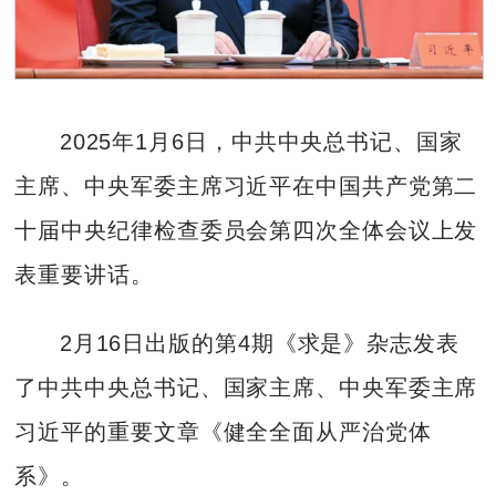
2025年1月6日，中共中央总书记、国家
主席、中央军委主席习近平在中国共产党第二
十届中央纪律检查委员会第四次全体会议上发
表重要讲话。
2月16日出版的第4期《求是》杂志发表
了中共中央总书记、国家主席、中央军委主席
习近平的重要文章《健全全面从严治党体
系》。