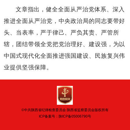
文章指出，健全全面从严治党体系、深入
推进全面从严治党，中央政治局的同志要带好
头、当表率，严于律己、严负其责、严管所
辖，团结带领全党把党治理好、建设强，为以
中国式现代化全面推进强国建设、民族复兴伟
业提供坚强保障。
©中共陕西省纪律检查委员会 陕西省监察委员会版权所有
ICP备案号：
陕ICP备05006790号