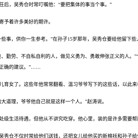
任后，吴秀仓时常叮嘱他：“要把集体的事当个事。”
寄予着许多美好的期许。
一些事，供你一生参考。”在孙子15岁那年，吴秀仓要给他留下些
良、勤劳、不自私自利的人，做见义勇为、勇敢伸张正义的人。”“
正确的建议。”……
儿育女了。这些年他常常翻看、温习爷爷写下的这些话，以此来
的大道理，爷爷他自己就是这样一个人。”赵涛说。
处级生活待遇，但他从不讲究吃穿。他心里，装的是许多需要帮
吴秀仓不仅时常给他们送钱，还把女儿给他买的新棉袄和孙子给