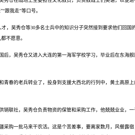
吴秀仓在战场上主要担任文化教员，负责教战士们英语，以便进
”“跟我走”等口号。
备人才，吴秀仓等30多名士兵中的知识分子突然接到要求他们回国
儿都不愿意。
国后，吴秀仓又进入大连的第一海军学校学习，毕业后在东海舰
热血和青春的老兵转业了，投身到支援大西北的行列中，黄土高原上
供销联社，吴秀仓负责物资的保管和采购工作，他兢兢业业，一干
疆采购一批马来干农活。这是个苦差事，要离家数月，风餐露宿