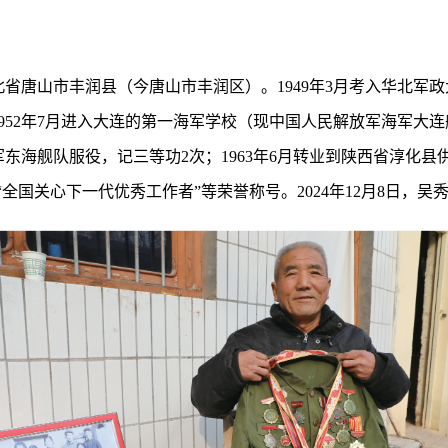
北省唐山市丰润县（今唐山市丰润区）。1949年3月考入华北军政大
952年7月进入大连的第一海军学校（现中国人民解放军海军大连舰
军东海舰队服役，记三等功2次；1963年6月转业到陕西省淳化县供
全国关心下一代优秀工作者”等荣誉称号。2024年12月8日，吴