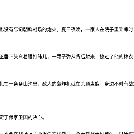
也没有忘记朝鲜战场的炮火。夏日夜晚，一家人在院子里乘凉时
正垂下头弯着腰打盹儿，一颗子弹从背后射来，擦过了他的棉衣
扎在一条条山沟里，敌人的轰炸机就在头顶盘旋，身边不时有战
定了保家卫国的决心。