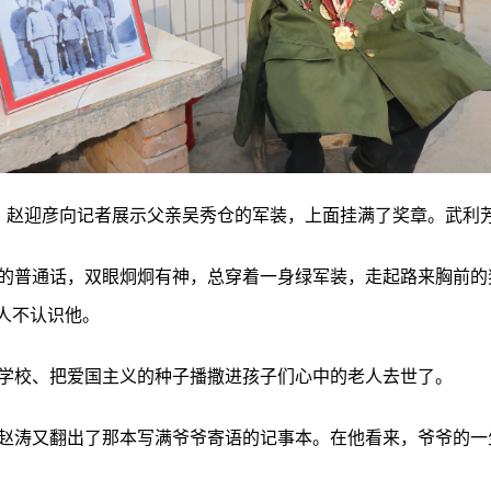
赵迎彦向记者展示父亲吴秀仓的军装，上面挂满了奖章。武利芳
的普通话，双眼炯炯有神，总穿着一身绿军装，走起路来胸前的奖
没人不认识他。
中小学校、把爱国主义的种子播撒进孩子们心中的老人去世了。
赵涛又翻出了那本写满爷爷寄语的记事本。在他看来，爷爷的一