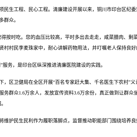
项民生工程、民心工程。清廉建设开展以来，铜川市印台区纪委
多群众。
记得按时吃。您的血压比较高，平时多出去走走，咸菜腊肉、剩菜剩
贤村村民李麦珠家中，耐心讲解药物用法，并叮嘱老人保持良好
门”服务，是印台区纵深推进清廉医院建设的实践。
下，区卫健局在全区开展“百名专家赶大集、千名医生下农村”义
服务群众1.6万余人，发放宣传资料3.6万余份，真正做到让群
绍。
将维护民生民利作为履职落脚点，监督推动职能部门围绕培养良