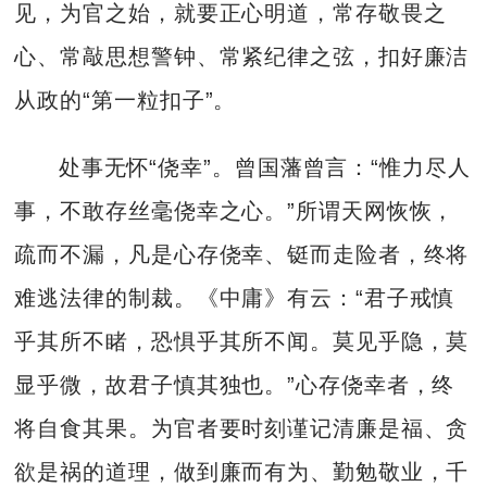
见，为官之始，就要正心明道，常存敬畏之
心、常敲思想警钟、常紧纪律之弦，扣好廉洁
从政的“第一粒扣子”。
处事无怀“侥幸”。曾国藩曾言：“惟力尽人
事，不敢存丝毫侥幸之心。”所谓天网恢恢，
疏而不漏，凡是心存侥幸、铤而走险者，终将
难逃法律的制裁。《中庸》有云：“君子戒慎
乎其所不睹，恐惧乎其所不闻。莫见乎隐，莫
显乎微，故君子慎其独也。”心存侥幸者，终
将自食其果。为官者要时刻谨记清廉是福、贪
欲是祸的道理，做到廉而有为、勤勉敬业，千