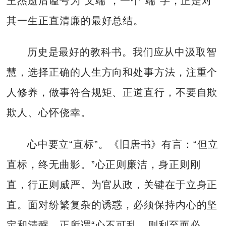
王杰逝后谥号为“文端”，一个“端”字，正是对
其一生正直清廉的最好总结。
历史是最好的教科书。我们应从中汲取智
慧，选择正确的人生方向和处事方法，注重个
人修养，做事符合规矩、正道直行，不要自欺
欺人、心怀侥幸。
心中要立“直标”。《旧唐书》有言：“但立
直标，终无曲影。”心正则廉洁，身正则刚
直，行正则威严。为官从政，关键在于立身正
直。面对纷繁复杂的诱惑，必须保持内心的坚
定和清醒，正所谓“心不可乱，则利至而必