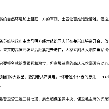
恶劣的自然环境加上盘踞一方的军阀、土匪让百姓饱受苦难，但
记、省苏维埃政府主席马明方经常组织同志们在姜兴庄秘密开会，
，警觉的高庆元发现后赶紧跑去送信，大家立刻从大烟囱里钻出
只要报名就给发银圆和粮食，但家境贫寒的高庆元丝毫没有动心
是咱们的大救星，要跟着共产党走。”怀着这个朴素的想法，193
。
委警卫营三连三排七班，肩负起保卫党中央、保卫毛主席的光荣