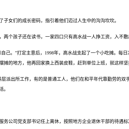
了子女们的成长密码，指引着他们迈过人生中的沟沟坎坎。
了岗，两个孩子还在读书，一家四口只有高水战一人挣工资，入不敷
靠自己。”打定主意后，1998年，高水战支起了一个小吃摊。每
摆摊的地方，他再回家换上西装皮鞋，赶到单位上班，就这样坚
基层派出所工作，有的是普通工人，他们在和平年代靠勤劳的双
活。
饮食服务公司党支部书记任上离休，按照地方企业退休干部的待遇