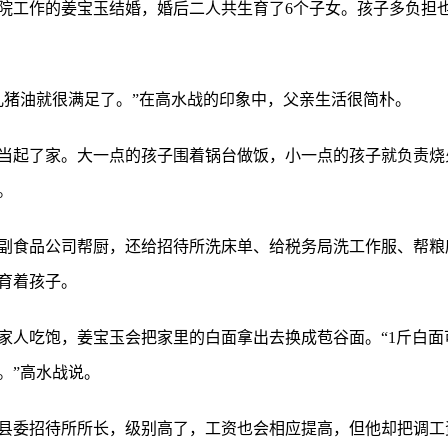
保育院工作的姜宝玉结婚，婚后二人共生育了6个子女。孩子多负担
儿猪油就很满足了。”在高水战的印象中，父亲生活很简朴。
当起了家。大一点的孩子围着锅台做饭，小一点的孩子就负责烧
。
副食品公司帮厨，还给招待所洗床单、给税务局洗工作服、帮粮库
育着孩子。
家人吃饱，姜宝玉会把家里的白面拿出去换成苞谷面。“1斤白面
。”高水战说。
元任县委招待所所长，级别高了，工资也会相应提高，但他却把调工