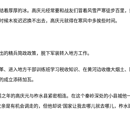
结着厚厚的冰。高庆元经常要和战友们冒着风雪严寒徒步百里，
时候木炭迟迟换不出去，高庆元就得在寒风中多挨些时间。
提出的精兵简政政策，脱下军装转入地方工作。
革、进入地方干部训练班学习税收知识、在黄河边收缴大烟土、
的成立添砖加瓦。
不惑之年的高庆元与柞水县紧密相连。在这个秦岭深处的小县城他
父亲是有机会调走的，但他却说‘国家让我去哪儿就去哪儿，柞水建