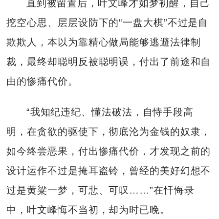
直到被留置后，叶文峰才如梦初醒，自己
挖空心思、层层设防下的“一盘大棋”不过是自
欺欺人，本以为靠精心做局能够逃避法律制
裁，最终却聪明反被聪明误，付出了前途和自
由的惨痛代价。
“我知纪违纪、懂法破法，自恃手段高
明，在贪欲的驱使下，彻底沦为金钱的奴隶，
如今终尝恶果，付出惨痛代价，才发现之前的
设计运作不过是掩耳盗铃，曾经的美好幻想不
过是黄粱一梦，可悲、可叹……”在忏悔录
中，叶文峰悔不当初，却为时已晚。