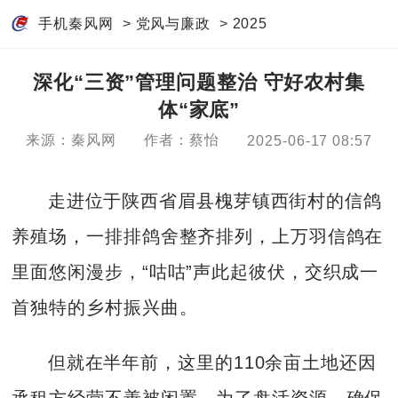
手机秦风网
>
党风与廉政
>
2025
深化“三资”管理问题整治 守好农村集
体“家底”
来源：秦风网
作者：蔡怡
2025-06-17 08:57
走进位于陕西省眉县槐芽镇西街村的信鸽
养殖场，一排排鸽舍整齐排列，上万羽信鸽在
里面悠闲漫步，“咕咕”声此起彼伏，交织成一
首独特的乡村振兴曲。
但就在半年前，这里的110余亩土地还因
承租方经营不善被闲置。为了盘活资源，确保