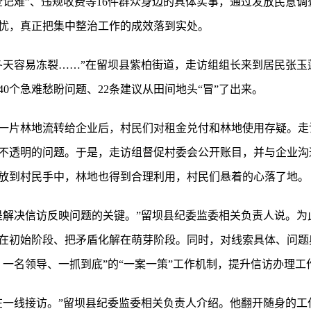
登记难”、违规收费等16件群众身边的具体实事，通过发放民意
忧，真正把集中整治工作的成效落到实处。
冬天容易冻裂……”在留坝县紫柏街道，走访组组长来到居民张玉
0个急难愁盼问题、22条建议从田间地头“冒”了出来。
一片林地流转给企业后，村民们对租金兑付和林地使用存疑。走
不透明的问题。于是，走访组督促村委会公开账目，并与企业沟
放到村民手中，林地也得到合理利用，村民们悬着的心落了地。
是解决信访反映问题的关键。”留坝县纪委监委相关负责人说。为
在初始阶段、把矛盾化解在萌芽阶段。同时，对线索具体、问题
、一名领导、一抓到底”的“一案一策”工作机制，提升信访办理工
在一线接访。”留坝县纪委监委相关负责人介绍。他翻开随身的工