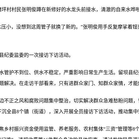
磨坪村村民张明俊蹲在新修好的水龙头前接水，清澈的自来水哗
水压小，没想到这周管子就换了新的。”张明俊用手反复摩挲着锃
县纪委监委的一次接访下访活动。
水管护不到位、供水不稳定，严重影响日常生产生活。留坝县纪
题解决。在走访干部看来，只有进群众家门、知群众家情，才能
边不正之风和腐败问题集中整治，切实解决群众急难愁盼问题，
下沉全县8个镇（街道），深入开展全员接访下访活动，推动集中
焦乡村振兴资金使用监管、养老服务、农村集体“三资”管理等8