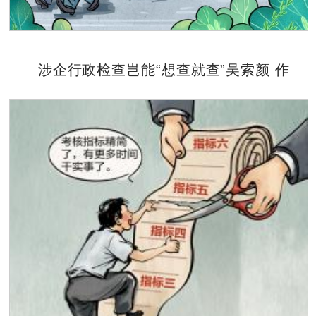
涉企行政检查岂能“想查就查”吴索颜 作