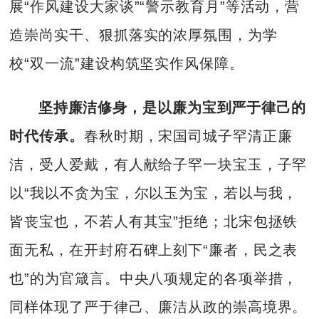
展“作风建设大家谈”“警示教育月”等活动，营
造崇尚实干、狠抓落实的浓厚氛围，为学
校“双一流”建设构筑坚实作风保障。
坚持廉洁修身，是以廉为宝到严于律己的
时代传承。
春秋时期，宋国司城子罕清正廉
洁，受人爱戴，有人献给子罕一块宝玉，子罕
以“我以不贪为宝，尔以玉为宝，若以与我，
皆丧宝也，不若人有其宝”拒绝；北宋包拯铁
面无私，在开封府石碑上刻下“廉者，民之表
也”的为官箴言。中央八项规定的各项举措，
同样体现了严于律己、廉洁从政的崇高境界。