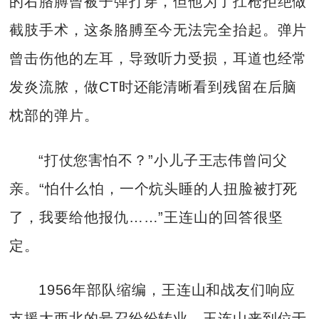
的右胳膊曾被子弹打穿，但他为了扛枪拒绝做
截肢手术，这条胳膊至今无法完全抬起。弹片
曾击伤他的左耳，导致听力受损，耳道也经常
发炎流脓，做CT时还能清晰看到残留在后脑
枕部的弹片。
“打仗您害怕不？”小儿子王志伟曾问父
亲。“怕什么怕，一个炕头睡的人扭脸被打死
了，我要给他报仇……”王连山的回答很坚
定。
1956年部队缩编，王连山和战友们响应
支援大西北的号召纷纷转业，王连山来到位于