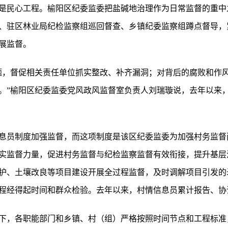
是民心工程。榆阳区纪委监委把盐碱地治理作为日常监督的重中之
、驻区林业局纪检监察组巡回督查、乡镇纪委监察组蹲点督导，
展监督。
题，督促相关责任单位抓实整改、补齐漏洞；对背后的腐败和作
。”榆阳区纪委监委党风政风监督室负责人刘瑞璇说，去年以来，
息员制度加强监督，而这项制度是该区纪委监委为加强村务监督
实监督力量，促进村务监督与纪检监察监督有效衔接，提升基层
护、土壤改良等项目建设开展全过程监督，及时调解项目引发的
程经得起时间和群众检验。去年以来，村情信息员累计报告、协调
下，各职能部门和乡镇、村（组）严格按照时间节点和工程标准