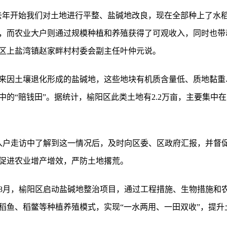
去年开始我们对土地进行平整、盐碱地改良，现在全部种上了水稻
，而农业大户则通过规模种植和养殖获得了可观收入，同时也带
区上盐湾镇赵家畔村村委会副主任叶仲元说。
来因土壤退化形成的盐碱地，这些地块有机质含量低、质地黏重
的“赔钱田”。据统计，榆阳区此类土地有2.2万亩，主要集中
入户走访中了解到这一情况后，及时向区委、区政府汇报，并督
促进农业增产增效，严防土地撂荒。
8月，榆阳区启动盐碱地整治项目，通过工程措施、生物措施和
稻鱼、稻鳖等种植养殖模式，实现“一水两用、一田双收”，提升