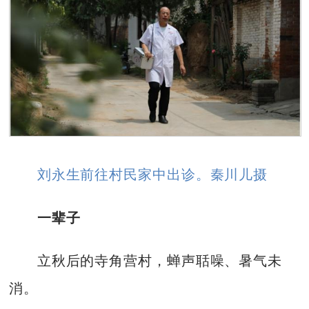
刘永生前往村民家中出诊。秦川儿摄
一辈子
立秋后的寺角营村，蝉声聒噪、暑气未
消。