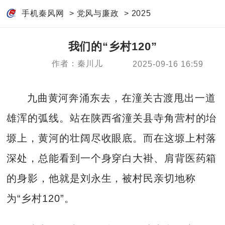
手机秦风网
>
党风与廉政
>
2025
我们的“乡村120”
作者：秦川儿
2025-09-16 16:59
九曲黄河奔涌东去，在潼关古渡甩出一道
雄浑的弧线。站在陕西省潼关县寺角营村的坮
塬上，黄河的壮阔尽收眼底。而在这塬上村落
深处，总能看到一个身穿白大褂、肩背医药箱
的身影，他就是刘永生，被村民亲切地称
为“乡村120”。